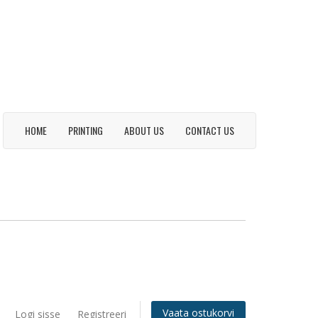
HOME
PRINTING
ABOUT US
CONTACT US
Vaata ostukorvi
Logi sisse
Registreeri