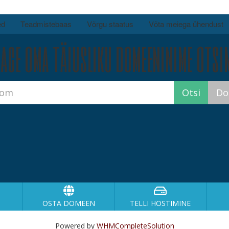
ed
Teadmistebaas
Võrgu staatus
Võta meiega ühendust
age oma täiusliku domeeninime otsim
OSTA DOMEEN
TELLI HOSTIMINE
Powered by
WHMCompleteSolution