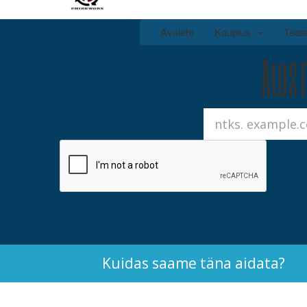
Avaleht
Kauplus
Teat
Alust
Kuidas saame täna aidata?