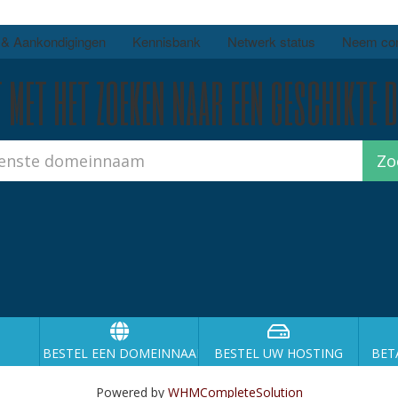
 & Aankondigingen
Kennisbank
Netwerk status
Neem con
 met het zoeken naar een geschikte 
BESTEL EEN DOMEINNAAM
BESTEL UW HOSTING
BET
Powered by
WHMCompleteSolution