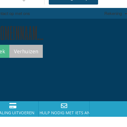
tact op met ons
Rekening
domeinnaam...
ALING UITVOEREN
HULP NODIG MET IETS ANDERS?