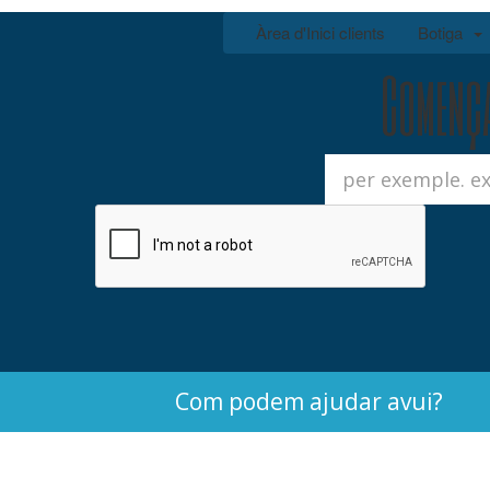
Àrea d'Inici clients
Botiga
Comença 
Com podem ajudar avui?