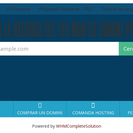
Promocions
Preguntes Freqüents - FAQ
Estat de la xarx
la recerca del teu nom de domini pe
COMPRAR UN DOMINI
COMANDA HOSTING
FE
Powered by
WHMCompleteSolution