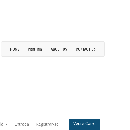
HOME
PRINTING
ABOUT US
CONTACT US
Veure Carro
alà
Entrada
Registrar-se