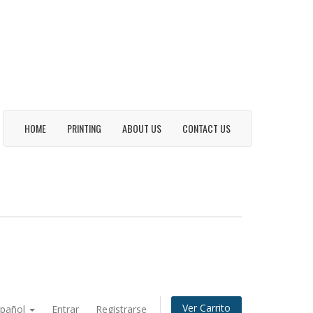
HOME
PRINTING
ABOUT US
CONTACT US
Ver Carrito
spañol
Entrar
Registrarse