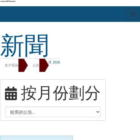
切
換
導
新聞
覽
八月 2026
客戶系統
公告
按月份劃分