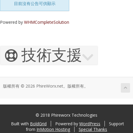
目前沒有公告可供顯示
Powered by
WHMCompleteSolution
技術支援
版權所有 © 2026 PhireWorx.net。版權所有。
© 2018 Phireworx Technologies
Built with
BoldGrid
Powered by
WordPress
Support
from
InMotion Hosting
Special Thanks